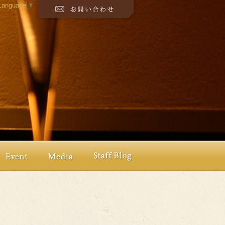
 Language
▼