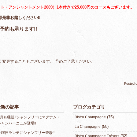
・アンシャントメント2009）1本付きで25,000円のコースもございます。
是非お越しください!!
予約も承ります!!
く変更することもございます。 予めご了承ください。
Posted 
最新の記事
ブログカテゴリ
(75)
8月も継続!!シャンフリーにマグナム・
Bistro Champagne
シャンパーニュが登場!!
(58)
La Champagne
土曜日ランチにシャンフリー登場!!
(32)
Bistro Champagne Trésors