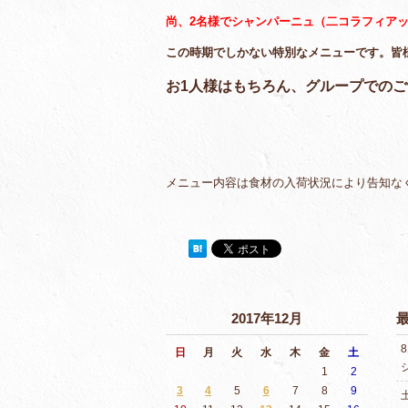
尚、2名様でシャンパーニュ（二コラフィアット
この時期でしかない特別なメニューです。皆様
お1人様はもちろん、グループでのご
メニュー内容は食材の入荷状況により告知な
2017年12月
日
月
火
水
木
金
土
1
2
3
4
5
6
7
8
9