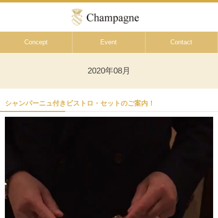
Concept
Event
Contact
2020年08月
シャンパーニュ付きビストロ・セットのご案内！
動
画
プ
レ
ー
ヤ
ー