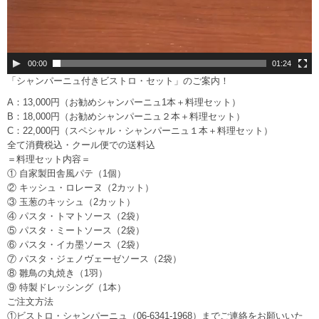
00:00
01:24
「シャンパーニュ付きビストロ・セット」のご案内！
A：13,000円（お勧めシャンパーニュ1本＋料理セット）
B：18,000円（お勧めシャンパーニュ２本＋料理セット）
C：22,000円（スペシャル・シャンパーニュ１本＋料理セット）
全て消費税込・クール便での送料込
＝料理セット内容＝
① 自家製田舎風パテ（1個）
② キッシュ・ロレーヌ（2カット）
③ 玉葱のキッシュ（2カット）
④ パスタ・トマトソース（2袋）
⑤ パスタ・ミートソース（2袋）
⑥ パスタ・イカ墨ソース（2袋）
⑦ パスタ・ジェノヴェーゼソース（2袋）
⑧ 雛鳥の丸焼き（1羽）
⑨ 特製ドレッシング（1本）
ご注文方法
①ビストロ・シャンパーニュ（06-6341-1968）までご連絡をお願いいた