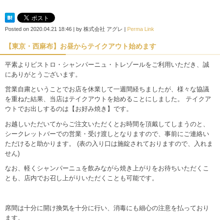
Posted on
2020.04.21 18:46
|
by
株式会社 アグレ
|
Perma Link
【東京・西麻布】お昼からテイクアウト始めます
平素よりビストロ・シャンパーニュ・トレゾールをご利用いただき、誠
にありがとうございます。
営業自粛ということでお店を休業して一週間経ちましたが、様々な協議
を重ねた結果、当店はテイクアウトを始めることにしました。 テイクア
ウトでお出しするのは【お好み焼き】です。
お越しいただいてからご注文いただくとお時間を頂戴してしまうのと、
シークレットバーでの営業・受け渡しとなりますので、事前にご連絡い
ただけると助かります。 (表の入り口は施錠されておりますので、入れま
せん)
なお、軽くシャンパーニュを飲みながら焼き上がりをお待ちいただくこ
とも、店内でお召し上がりいただくことも可能です。
席間は十分に開け換気を十分に行い、消毒にも細心の注意を払っており
ます。