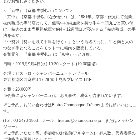
ぜひお愉しみください。
＜『京中』（京都 中勢以）について＞
『京中』［京都 中勢以（なかせい）]は、1981年、京都・伏見にて創業。
枝肉熟成の専門店として、但馬牛の純血統を持つ牛を一頭丸ごと買い付
け、枝肉のまま専用熟成庫で約4～12週間ほど寝かせる「枝肉熟成」の手
法を確立。
「中勢以（勢いを以て中庸を行く）」という店名の元に、牛と肉と人の
つなぎ手となることをモットーに精肉を販売している。
令和元年、『京都 中勢以』は『京中』へと改称。
日時：2019月9月4日(水) 19:30スタート (19:00開場)
会場：ビストロ・シャンパーニュ・トレゾール
東京都港区西麻布3-17-29 富士見坂プレイス B1F
会費：28,000円
※会費にはシャンパーニュ代、お食事代、税金が含まれています。
※ご予約、お問い合わせはBistro Champagne Trésorsまでお願いいたしま
す。
(Tel : 03-3470-1968、メール : tresors@orion.ocn.ne.jp、またはメッセン
ジャー)
※ご予約いただく際、参加者のお名前(フルネーム)、御人数、代表者様の
ご連絡先を頂戴いたします。