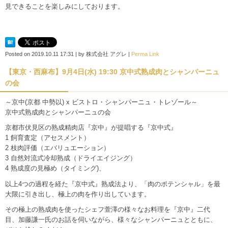
見できることを楽しみにしております。
Posted on
2019.10.11 17:31
|
by
株式会社 アグレ
|
Perma Link
【東京・西麻布】9月4日(水) 19:30 京中式熟成肉とシャンパーニュ
の会
～京中(京都 中勢以) x ビストロ・シャンパーニュ・トレゾール～
京中式熟成肉とシャンパーニュの会
京都市伏見区の熟成精肉店『京中』が提唱する『京中式』
1 飼育査定（アセスメント）
2 枝肉評価（エバリュエーション）
3 自然対流式冷却熟成（ドライエイジング）
4 熟成度の見極め（タイミング)、
以上4つの過程を経た『京中式』熟成法より、「肉のポテンシャル」を最
大限に引き出し、極上の肉を作り出しています。
その極上の熟成肉を使ったシェフ萱澤の様々なお料理を『京中』二代
目、加藤謙一氏のお話を伺いながら、様々なシャンパーニュとともに、