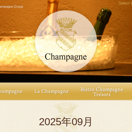
Select
agne Group
2025年09月