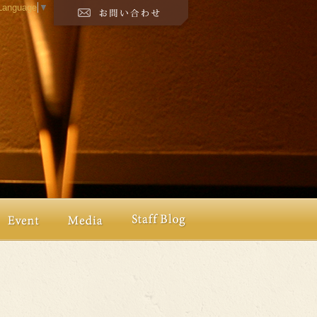
 Language
▼