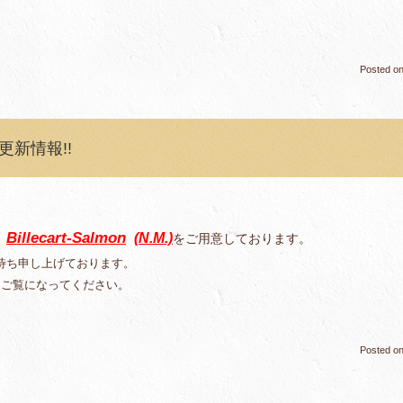
Posted o
e”更新情報!!
Billecart-Salmon
(N.M.)
をご用意しております。
、
待ち申し上げております。
をご覧になってください。
Posted o