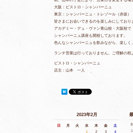
大阪：ビストロ・シャンパーニュ
東京：シャンパーニュ・トレゾール（赤坂）
皆さまにお会いできるのを楽しみにしており
アカデミー・デュ・ヴァン青山校・大阪校で
シャンパーニュ講座も開校しております。
色んなシャンパーニュを飲みながら、楽しく
ランチ営業は行っておりません。ご理解の程
ビストロ・シャンパーニュ
店主：山本 一人
2023年2月
日
月
火
水
木
金
土
1
2
3
4