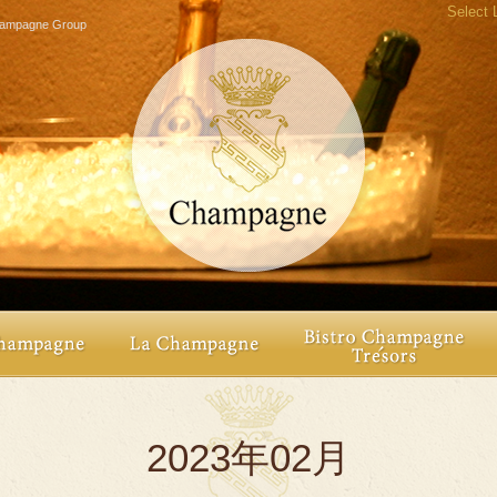
Select
agne Group
2023年02月