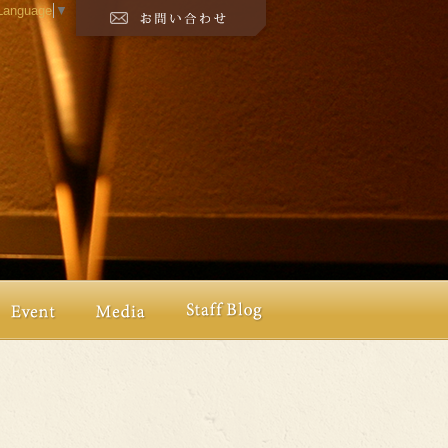
 Language
▼