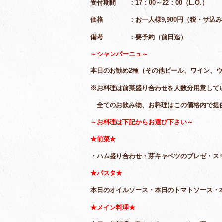
受付期間 ：17：00～22：00（L.O.）
価格 ：お一人様9,900円（税・サ込み
備考 ：要予約（前日迄）
～シャンパーニュ～
本日のお勧め2種（その他ビール、ワイン、
※お料理は前菜盛り合わせを人数分用意して
全てのお飲み物、お料理はこの価格内で提
～お料理は下記からお選び下さい～
★前菜★
・ハム盛り合わせ・芽キャベツのブレゼ・ス
★パスタ★
本日のオイルソース・本日のトマトソース・
★メイン料理★