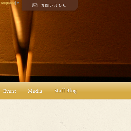
 Language
▼