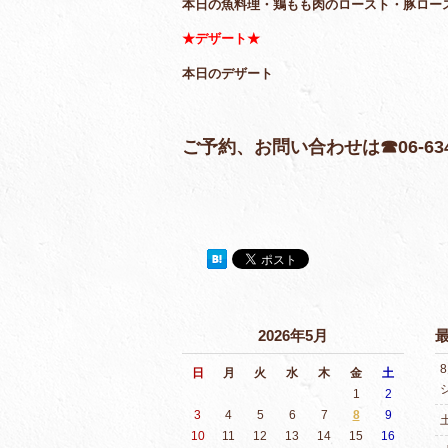
本日の魚料理・鶏もも肉のロースト・豚ロー
★デザート★
本日のデザート
ご予約、お問い合わせは☎06-6341
2026年5月
日
月
火
水
木
金
土
1
2
3
4
5
6
7
8
9
10
11
12
13
14
15
16