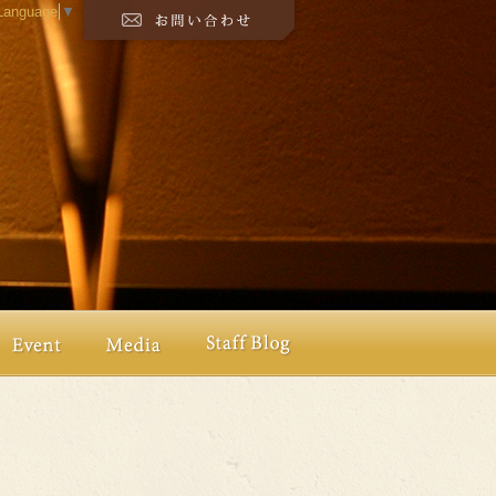
 Language
▼