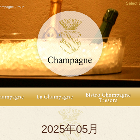
Select
agne Group
2025年05月