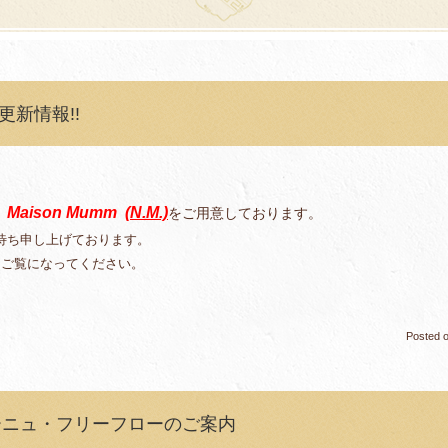
e”更新情報!!
Maison Mumm
(
N.M.)
をご用意しております。
、
待ち申し上げております。
をご覧になってください。
Posted 
パーニュ・フリーフローのご案内