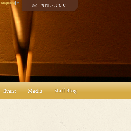
 Language
▼