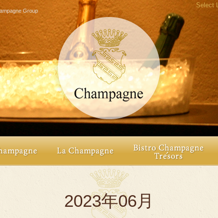
Select
agne Group
2023年06月