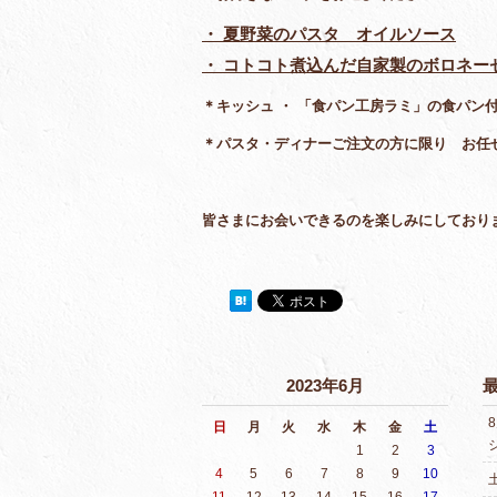
・ 夏野菜のパスタ オイルソース
・ コトコト煮込んだ自家製のボロネー
＊キッシュ ・ 「食パン工房ラミ」の食パン
＊パスタ・ディナーご注文の方に限り お任
皆さまにお会いできるのを楽しみにしており
2023年6月
日
月
火
水
木
金
土
1
2
3
4
5
6
7
8
9
10
11
12
13
14
15
16
17