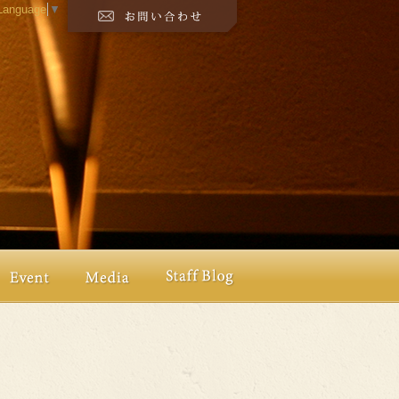
 Language
▼