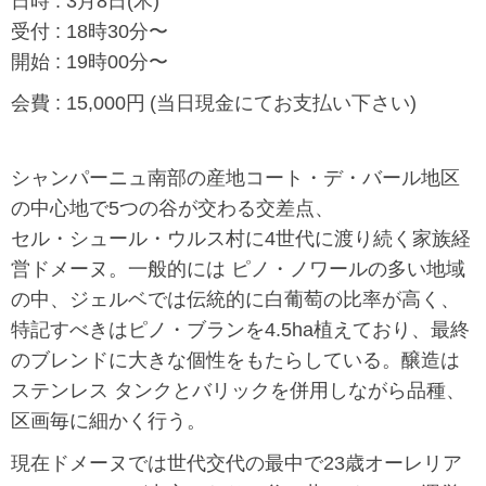
日時 : 3月8日(木)
受付 : 18時30分〜
開始 : 19時00分〜
会費 : 15,000円
(当日現金にてお支払い下さい)
シャンパーニュ南部の産地コート・デ・バール地区
の中心地で5つの谷が交わる交差点、
セル・シュール・ウルス村に4世代に渡り続く家族経
営ドメーヌ。一般的には ピノ・ノワールの多い地域
の中、ジェルベでは伝統的に白葡萄の比率が高く、
特記すべきはピノ・ブランを4.5ha植えており、最終
のブレンドに大きな個性をもたらしている。醸造は
ステンレス タンクとバリックを併用しながら品種、
区画毎に細かく行う。
現在ドメーヌでは世代交代の最中で23歳オーレリア