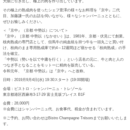
大限に引き出し、極上の肉を作り出しています。
その極上の熟成肉を使ったシェフ萱澤の様々なお料理を『京中』二代
目、加藤謙一氏のお話を伺いながら、様々なシャンパーニュとともに、
ぜひお愉しみください。
＜『京中』（京都 中勢以）について＞
『京中』［京都 中勢以（なかせい）]は、1981年、京都・伏見にて創業。
枝肉熟成の専門店として、但馬牛の純血統を持つ牛を一頭丸ごと買い付
け、枝肉のまま専用熟成庫で約4～12週間ほど寝かせる「枝肉熟成」の手
法を確立。
「中勢以（勢いを以て中庸を行く）」という店名の元に、牛と肉と人の
つなぎ手となることをモットーに精肉を販売している。
令和元年、『京都 中勢以』は『京中』へと改称。
日時：2019月9月4日(水) 19:30スタート (19:00開場)
会場：ビストロ・シャンパーニュ・トレゾール
東京都港区西麻布3-17-29 富士見坂プレイス B1F
会費：28,000円
※会費にはシャンパーニュ代、お食事代、税金が含まれています。
※ご予約、お問い合わせはBistro Champagne Trésorsまでお願いいたしま
す。