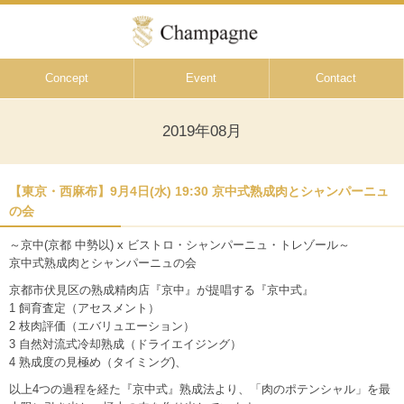
Concept
Event
Contact
2019年08月
【東京・西麻布】9月4日(水) 19:30 京中式熟成肉とシャンパーニュ
の会
～京中(京都 中勢以) x ビストロ・シャンパーニュ・トレゾール～
京中式熟成肉とシャンパーニュの会
京都市伏見区の熟成精肉店『京中』が提唱する『京中式』
1 飼育査定（アセスメント）
2 枝肉評価（エバリュエーション）
3 自然対流式冷却熟成（ドライエイジング）
4 熟成度の見極め（タイミング)、
以上4つの過程を経た『京中式』熟成法より、「肉のポテンシャル」を最