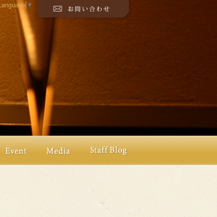
 Language
▼