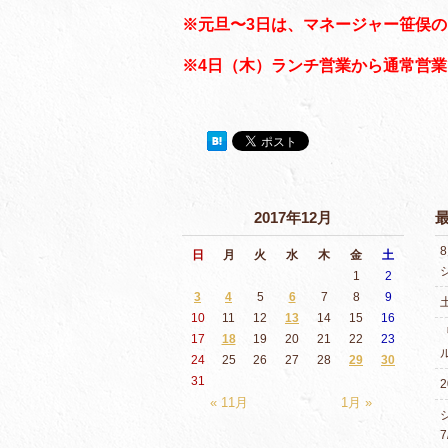
※元旦〜3日は、マネージャー笹俣
※4日（木）ランチ営業から通常営
2017年12月
日
月
火
水
木
金
土
1
2
3
4
5
6
7
8
9
10
11
12
13
14
15
16
17
18
19
20
21
22
23
24
25
26
27
28
29
30
31
2
« 11月
1月 »