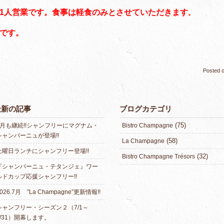
の1人営業です。食事は軽食のみとさせていただきます
。
業です。
Posted 
最新の記事
ブログカテゴリ
(75)
8月も継続!!シャンフリーにマグナム・
Bistro Champagne
シャンパーニュが登場!!
(58)
La Champagne
土曜日ランチにシャンフリー登場!!
(32)
Bistro Champagne Trésors
『シャンパーニュ・テタンジェ』ワー
ルドカップ応援シャンフリー!!
026.7月 ”La Champagne”更新情報!!
シャンフリー・シーズン２（7/1～
7/31）開幕します。