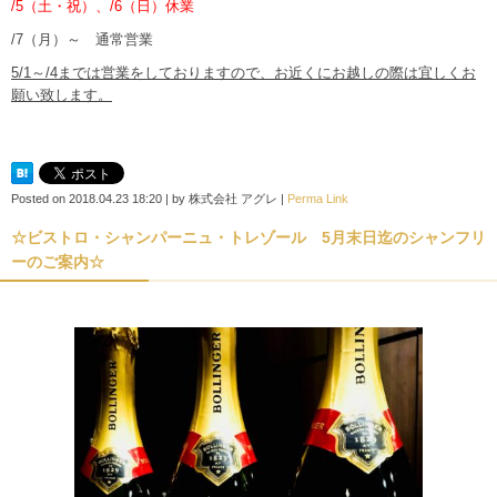
/5（土・祝）、/6（日）休業
/7（月）～ 通常営業
5/1～/4までは営業をしておりますので、お近くにお越しの際は宜しくお
願い致します。
Posted on
2018.04.23 18:20
|
by
株式会社 アグレ
|
Perma Link
☆ビストロ・シャンパーニュ・トレゾール 5月末日迄のシャンフリ
ーのご案内☆