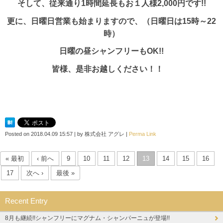
そして、従来通り1時間延長もお１人様2,000円です!!
更に、日曜日営業も始まりますので、（日曜日は15時～22
時）
日曜の昼シャンフリーもOK!!
皆様、是非お越しください！！
Posted on
2018.04.09 15:57
|
by
株式会社 アグレ
|
Perma Link
« 最初
‹ 前へ
9
10
11
12
13
14
15
16
17
次へ ›
最後 »
Recent Entry
8月も継続!!シャンフリーにマグナム・シャンパーニュが登場!!