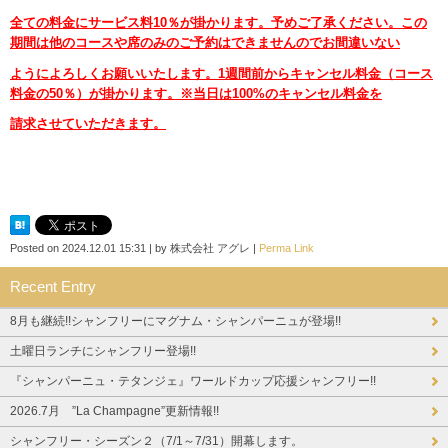
全ての料金にサービス料10％が掛かります。予めご了承ください。この
期間は他のコースや席のみのご予約はできませんのでお間違いない
ようによろしくお願いいたします。1週間前からキャンセル料金（コース
料金の50％）が掛かります。※当日は100%のキャンセル料金を
請求させていただきます。
Posted on
2024.12.01 15:31
|
by
株式会社 アグレ
|
Perma Link
Recent Entry
8月も継続!!シャンフリーにマグナム・シャンパーニュが登場!!
土曜日ランチにシャンフリー登場!!
『シャンパーニュ・テタンジェ』ワールドカップ応援シャンフリー!!
2026.7月 ”La Champagne”更新情報!!
シャンフリー・シーズン２（7/1～7/31）開幕します。