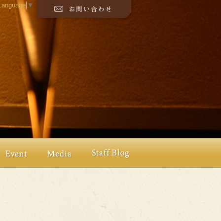
 Language
▼