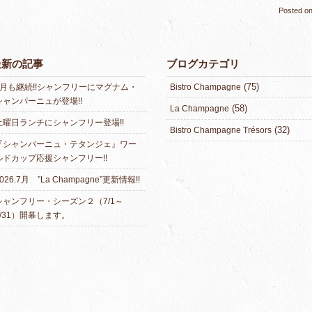
Posted o
最新の記事
ブログカテゴリ
(75)
8月も継続!!シャンフリーにマグナム・
Bistro Champagne
シャンパーニュが登場!!
(58)
La Champagne
土曜日ランチにシャンフリー登場!!
(32)
Bistro Champagne Trésors
『シャンパーニュ・テタンジェ』ワー
ルドカップ応援シャンフリー!!
026.7月 ”La Champagne”更新情報!!
シャンフリー・シーズン２（7/1～
7/31）開幕します。