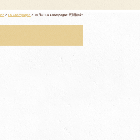
ion
La Champagne
10月の”La Champagne”更新情報!!