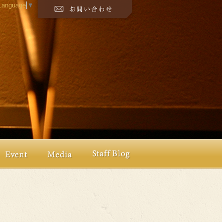
 Language
▼