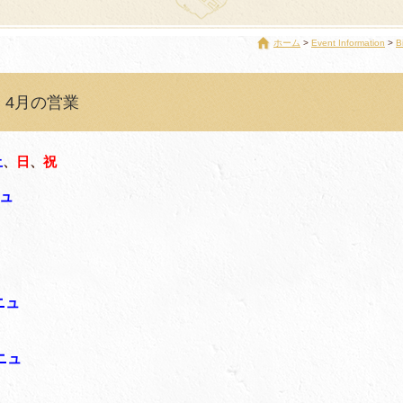
ホーム
Event Information
B
 4月の営業
土
、
日
、
祝
ュ
ニュ
ニュ