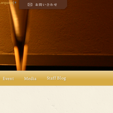
 Language
▼