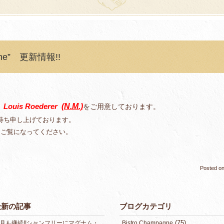
gne” 更新情報!!
Louis Roederer
(N.M.)
をご用意しております。
、
待ち申し上げております。
をご覧になってください。
Posted o
最新の記事
ブログカテゴリ
(75)
8月も継続!!シャンフリーにマグナム・
Bistro Champagne