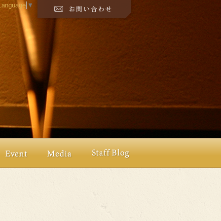
 Language
▼