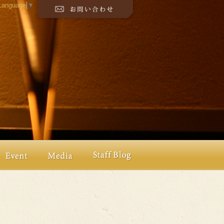
 Language
▼