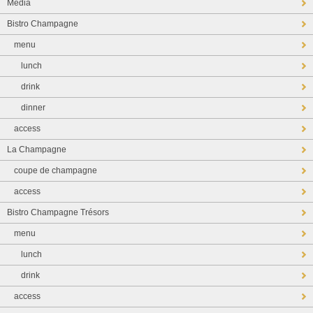
Media
Bistro Champagne
menu
lunch
drink
dinner
access
La Champagne
coupe de champagne
access
Bistro Champagne Trésors
menu
lunch
drink
access