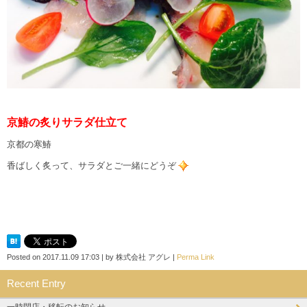
京鰆の炙りサラダ仕立て
京都の寒鰆
香ばしく炙って、サラダとご一緒にどうぞ
Posted on
2017.11.09 17:03
|
by
株式会社 アグレ
|
Perma Link
Recent Entry
一時閉店・移転のお知らせ