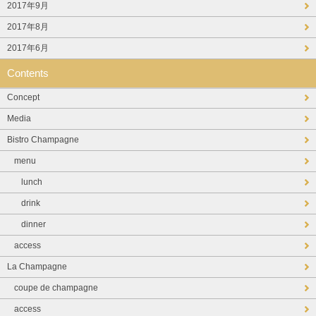
2017年9月
2017年8月
2017年6月
Contents
Concept
Media
Bistro Champagne
menu
lunch
drink
dinner
access
La Champagne
coupe de champagne
access