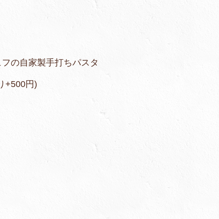
家製手打ちパスタ
円)