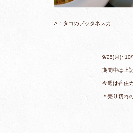
A：タコのプッタ
9/25(月)~10/7(土
期間中は上記の2種のパ
今週は香住ガニのスパゲ
＊売り切れの際はご