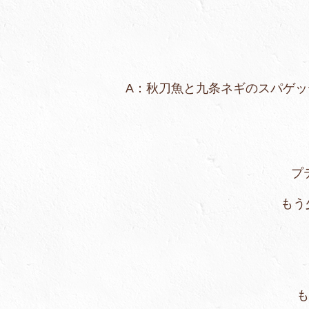
A：秋刀魚と九条ネギ
(トリュフ
プ
もう少し召し上がり
もちろん、ワンコイ