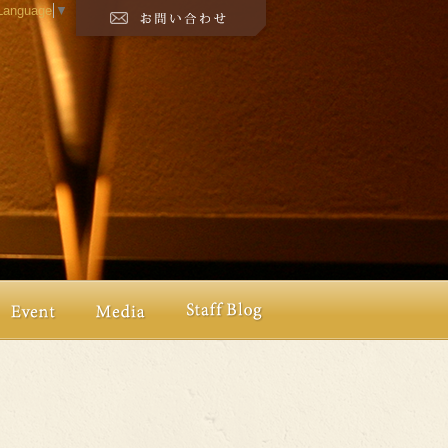
 Language
▼