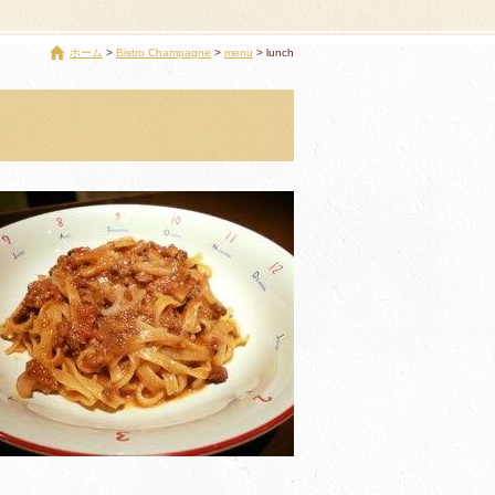
ホーム
Bistro Champagne
menu
lunch