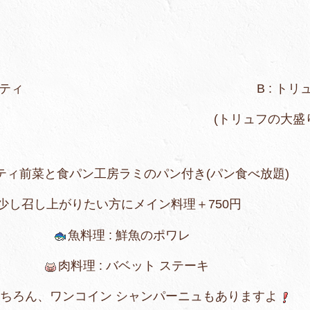
のスパゲッティ B : トリュフの自
の大盛り+500
ティ前菜と食パン工房ラミのパン付き(パン食べ放題)
たい方にメイン料理＋750円
魚料理 : 鮮魚のポワレ
肉料理 : バベット ステーキ
ン シャンパーニュもありますよ