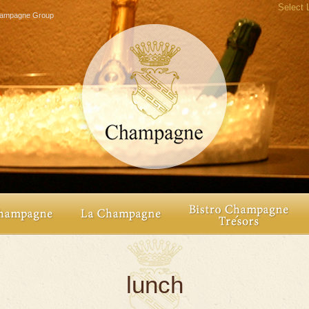
Select
agne Group
lunch