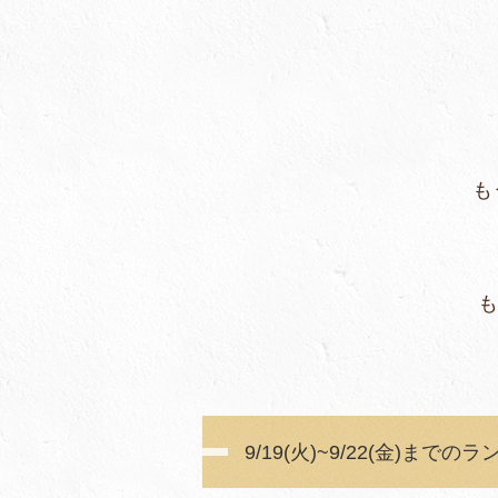
プティ前菜と食パン
もう少し召し上がり
もちろん、ワンコイ
皆様のご来店
9/19(火)~9/22(金)まで