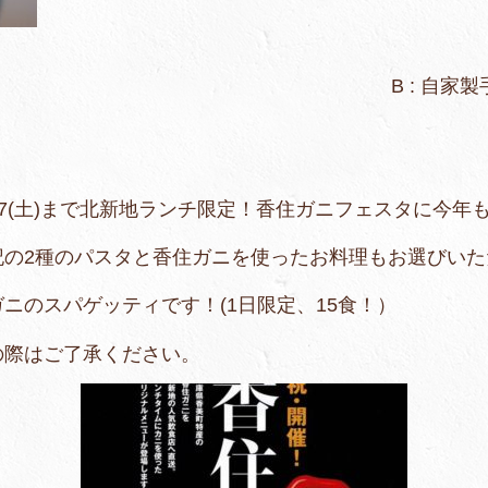
ネスカ B : 自家製手打ちパス
)まで北新地ランチ限定！香住ガニフェスタに今年も
スタと香住ガニを使ったお料理もお選びいただ
ッティです！(1日限定、15食！）
了承ください。